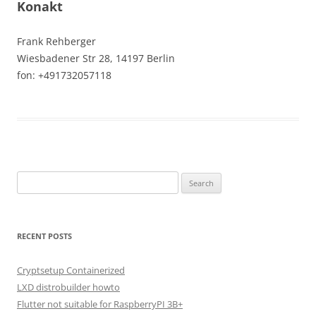
Konakt
Frank Rehberger
Wiesbadener Str 28, 14197 Berlin
fon: +491732057118
Search
for:
RECENT POSTS
Cryptsetup Containerized
LXD distrobuilder howto
Flutter not suitable for RaspberryPI 3B+